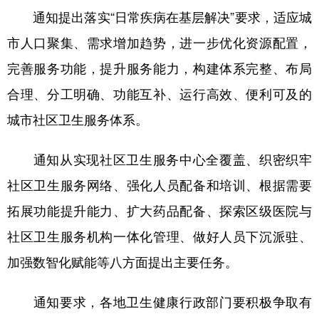
通知提出落实“日常疾病在基层解决”要求，适应城
学术中国
乡村振兴
银龄
溯源中国
市人口聚集、需求增加趋势，进一步优化资源配置，
城市
旅游
能源
会展
完善服务功能，提升服务能力，构建体系完整、布局
彩票
娱乐
时尚
悦读
合理、分工明确、功能互补、运行高效、便利可及的
公益
一带一路
亚太网
上市公司
城市社区卫生服务体系。
文化产业
通知从实现社区卫生服务中心全覆盖、织密织牢
社区卫生服务网络、强化人员配备和培训、根据需要
地方频道
拓展功能提升能力、扩大药品配备、探索区级医院与
北京
天津
河北
山西
社区卫生服务机构一体化管理、做好人员下沉派驻、
加强数智化赋能等八方面提出主要任务。
辽宁
吉林
上海
江苏
浙江
安徽
福建
江西
通知要求，各地卫生健康行政部门要积极争取有