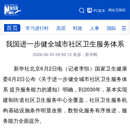
手机版
网站无障碍
PC版本
网站地图
首页
学习进行时
高层
时政
人事
国际
财
我国进一步健全城市社区卫生服务体系
学习进行时
高层
时政
人事
2026-06-03 09:56:12
来源：新华网
国际
财经
网评
港澳
新华社北京6月2日电（记者李恒）国家卫生健康
台湾
思客智库
全球连线
教育
委6月2日公布《关于进一步健全城市社区卫生服务体
科技
科创
量子
体育
系 提升服务能力的通知》明确，到2030年，基本实现
文化
书画
健康
军事
建制街道社区卫生服务中心全覆盖，社区卫生服务机
访谈
视频
图片
政务
构基础设施条件明显改善，数智化服务有序推进，服
法律
中央文件
金融
汽车
务能力全面提升。
食品
人居
信息化
数字经济