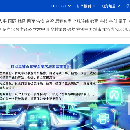
ENGLISH
新华报刊
地方频道
承
人事
国际
财经
网评
港澳
台湾
思客智库
全球连线
教育
科技
科创
量子
活
信息化
数字经济
学术中国
乡村振兴
银龄
溯源中国
城市
旅游
能源
会展