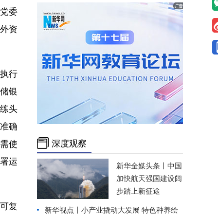
党委
外资
执行
储银
凝练头
准确
深度观察
按需使
署运
新华全媒头条丨
中国
加快航天强国建设阔
步踏上新征途
、可复
新华视点丨
小产业撬动大发展 特色种养绘