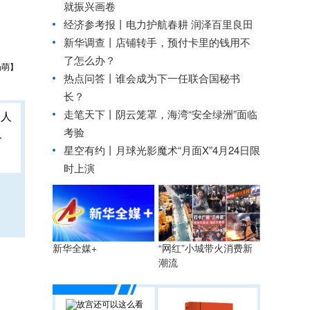
就振兴画卷
。
经济参考报丨
电力护航春耕 润泽百里良田
新华调查丨店铺转手，预付卡里的钱用不
了怎么办？
杨萌】
热点问答丨谁会成为下一任联合国秘书
长？
走笔天下丨
阴云笼罩，海湾“安全绿洲”面临
考验
人
星空有约丨月球光影魔术“月面X”4月24日限
时上演
“网红”小城带火消费新
新华全媒+
潮流