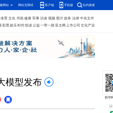
建网站
网站无障碍
客户端
手机版
站内搜索
体育
文化
书画
健康
军事
访谈
视频
图片
政务
法律
中央文件
展
彩票
娱乐
时尚
悦读
公益
一带一路
亚太网
上市公司
文化产业
大模型发布