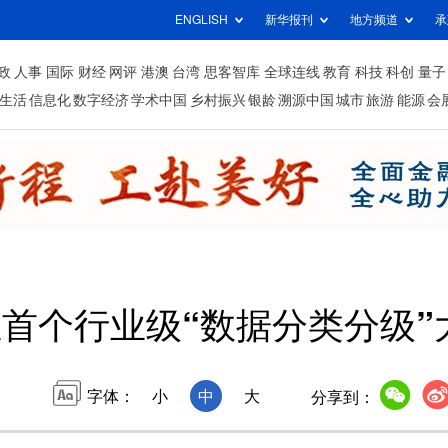
ENGLISH
新华报刊
地方频道
承
政
人事
国际
财经
网评
港澳
台湾
思客智库
全球连线
教育
科技
科创
量子
生活
信息化
数字经济
学术中国
乡村振兴
银龄
溯源中国
城市
旅游
能源
会
首个行业级“数据分类分级”
字体：
小
中
大
分享到：