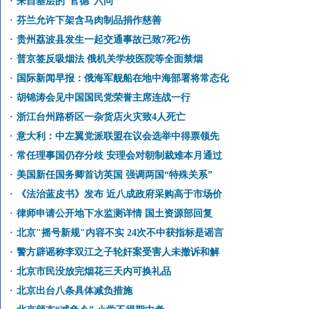
·
来自基层的“官德”六问
·
芬兰允许下架含马肉制品捐作慈善
·
贵州荔波县发生一起交通事故已致7死2伤
·
普京签反吸烟法 俄机关学校医院等全面禁烟
·
国际新闻早报：俄海军舰船在地中海部署将常态化
·
胡锦涛会见中国国民党荣誉主席连战一行
·
浙江台州路桥区一杂货店火灾致4人死亡
·
意大利：中左翼党派联盟在议会选举中得票领先
·
常任理事国仍存分歧 安理会对朝制裁难本月通过
·
美国新任国务卿首访英国 强调两国“特殊关系”
·
《法治蓝皮书》发布 近八成政府采购高于市场价
·
律师申请公开地下水监测详情 国土资源部回复
·
北京"摇号新规"内容不实 24次不中获指标是谣言
·
警方辟谣称李双江之子轮奸案受害人未撤诉和解
·
北京市民没放完烟花三天内可换礼品
·
北京出台八条具体减负措施