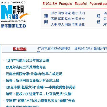
时政
国际
评论
地方
法治
金
高层
军事
视点
台湾
社会
房
人事
华人
网谈
港澳
廉政
汽
即时要闻
·
“辽宁”号航母2013年首次出港
·
默克尔访问土耳其用意何在
·
云南社科院专家:云南4年连旱几成定局
·
预告：新华网首页新版14时正式上线
·
[热点冷眼]基层六问"官德"—本网皖冀鲁鄂调研
·
短评：把权力关进笼子里，让官员无从“失德”
·
专家答"官德"六问:权力腐败从官员"缺德"开始