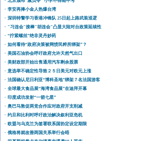
·
北京颁布“减负令” 小学不得期中考
·
李安再捧小金人热爆台湾
·
深圳特警学习香港冲锋队 25日起上路武装巡逻
·
"习连会"接棒"胡连会"凸显大陆对台政策延续性
·
“拧紧螺丝”绝非灵丹妙药
·
如何看待“政府决策被网愤民粹所绑架”？
·
美国石油协会呼吁政府允许天然气出口
·
美财政部开始出售通用汽车剩余股票
·
意选举不确定性导致２５日美元对欧元上涨
·
法国确认尼日利亚“博科圣地”绑架７名法国游客
·
全球最大食品展“海湾食品展”在迪拜开幕
·
印度成功发射“一箭七星”
·
奥巴马敦促两党合作应对政府开支削减
·
约旦和比利时呼吁政治解决叙利亚危机
·
欧盟与乌克兰为签署联系国协定设定期限
·
俄格将就改善两国关系举行会晤