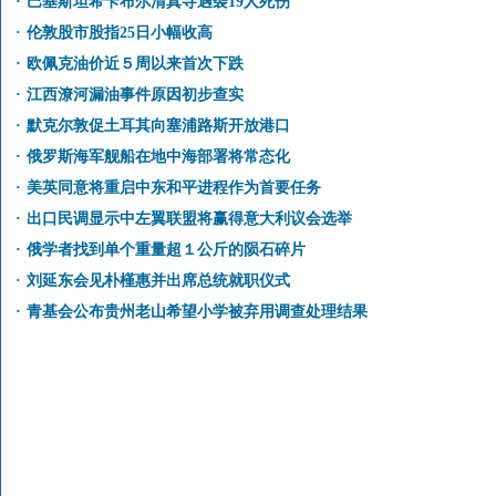
·
巴基斯坦希卡布尔清真寺遇袭19人死伤
·
伦敦股市股指25日小幅收高
·
欧佩克油价近５周以来首次下跌
·
江西潦河漏油事件原因初步查实
·
默克尔敦促土耳其向塞浦路斯开放港口
·
俄罗斯海军舰船在地中海部署将常态化
·
美英同意将重启中东和平进程作为首要任务
·
出口民调显示中左翼联盟将赢得意大利议会选举
·
俄学者找到单个重量超１公斤的陨石碎片
·
刘延东会见朴槿惠并出席总统就职仪式
·
青基会公布贵州老山希望小学被弃用调查处理结果