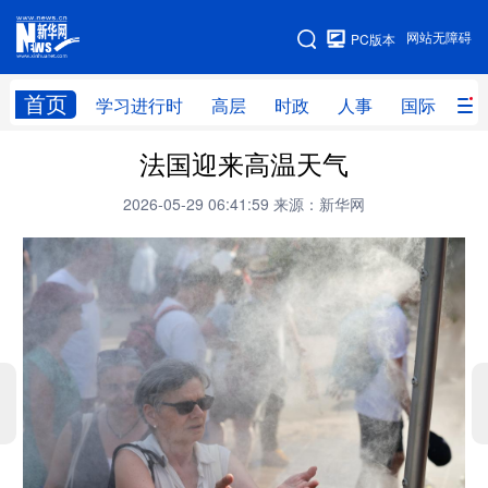
手机版
网站无障碍
PC版本
网站地图
首页
学习进行时
高层
时政
人事
国际
财
法国迎来高温天气
学习进行时
高层
时政
人事
2026-05-29 06:41:59
来源：新华网
国际
财经
网评
港澳
台湾
思客智库
全球连线
教育
科技
科创
量子
体育
文化
书画
健康
军事
访谈
视频
图片
政务
法律
中央文件
金融
汽车
食品
人居
信息化
数字经济