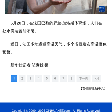
学术中国
乡村振兴
银龄
溯源中国
城市
旅游
能源
会展
5月28日，在法国巴黎的罗兰·加洛斯体育场，人们在一
彩票
娱乐
时尚
悦读
处水雾装置前消暑。
公益
一带一路
亚太网
上市公司
近日，法国多地遭遇高温天气，多个省份发布高温橙色
文化产业
预警。
新华社记者 邬惠我 摄
地方频道
1
2
3
4
5
6
7
8
下一页
>>|
北京
天津
河北
山西
【责任编辑:钱中兵】
辽宁
吉林
上海
江苏
浙江
安徽
福建
江西
Copyright © 2000 - 2026 XINHUANET.com All Rights Reserved.