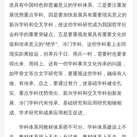
造具有中国特色和普遍意义的学科体系。三是要注重发
富媒体
摄影
新华广播
展优势重点学科。四是要加快发展具有重要现实意义的
新兴学科和交叉学科，使这些学科研究成为我国哲学社
新华电视中文
新华电视英文
返回PC
会科学的重要突破点。五是要重视发展具有重要文化价
值和传承意义的“绝学”、冷门学科。这些学科看上去同
现实距离较远，但养兵千日、用兵一时，需要时也要拿
得出来、用得上。还有一些学科事关文化传承的问题，
如甲骨文等古文字研究等，要重视这些学科，确保有人
做、有传承。总之，要通过努力，使基础学科健全扎
实、重点学科优势突出、新兴学科和交叉学科创新发
展、冷门学科代有传承、基础研究和应用研究相辅相
成、学术研究和成果应用相互促进。
 学科体系同教材体系密不可分。学科体系建设上不
去，教材体系就上不去；反过来，教材体系上不去，学