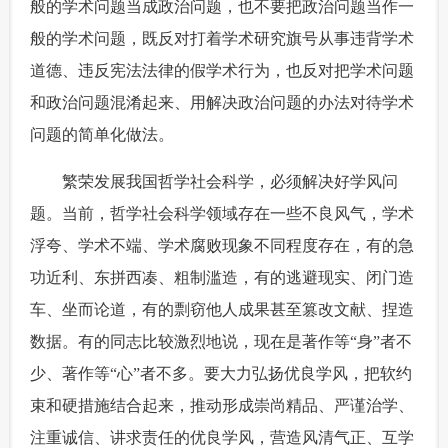
般的学术问题当成政治问题，也不要把政治问题当作一
般的学术问题，既反对打着学术研究旗号从事违背学术
道德、违反宪法法律的假学术行为，也反对把学术问题
和政治问题混淆起来、用解决政治问题的办法对待学术
问题的简单化做法。
 繁荣发展我国哲学社会科学，必须解决好学风问
题。当前，哲学社会科学领域存在一些不良风气，学术
浮夸、学术不端、学术腐败现象不同程度存在，有的急
功近利、东拼西凑、粗制滥造，有的逃避现实、闭门造
车、坐而论道，有的剽窃他人成果甚至篡改文献、捏造
数据。有的同志比较激烈地说，现在是著作等“身”者不
少、著作等“心”者不多。要大力弘扬优良学风，把软约
束和硬措施结合起来，推动形成崇尚精品、严谨治学、
注重诚信、讲求责任的优良学风，营造风清气正、互学