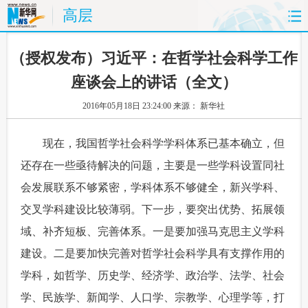
高层
首页
时政
国际
财经
 （授权发布）习近平：在哲学社会科学工作
座谈会上的讲话（全文）
娱乐
体育
人事
教育
2016年05月18日 23:24:00
来源： 新华社
时尚
思客
地方
法治
 现在，我国哲学社会科学学科体系已基本确立，但
港澳
台湾
华人
汽车
还存在一些亟待解决的问题，主要是一些学科设置同社
会发展联系不够紧密，学科体系不够健全，新兴学科、
科技
能源
房产
公司
交叉学科建设比较薄弱。下一步，要突出优势、拓展领
图片
视频
彩票
食品
域、补齐短板、完善体系。一是要加强马克思主义学科
建设。二是要加快完善对哲学社会科学具有支撑作用的
旅游
健康
信息化
数据
学科，如哲学、历史学、经济学、政治学、法学、社会
金融
公益
军事
无人机
学、民族学、新闻学、人口学、宗教学、心理学等，打