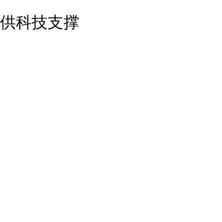
English
供科技支撑
Español
Français
Русский
عربى
日本語
한국어
Deutsch
Português
Монгол