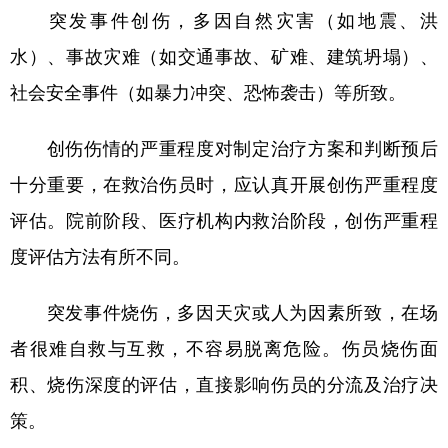
突发事件创伤，多因自然灾害（如地震、洪
学术中国
乡村振兴
银龄
溯源中国
水）、事故灾难（如交通事故、矿难、建筑坍塌）、
城市
旅游
能源
会展
社会安全事件（如暴力冲突、恐怖袭击）等所致。
彩票
娱乐
时尚
悦读
创伤伤情的严重程度对制定治疗方案和判断预后
公益
一带一路
亚太网
上市公司
十分重要，在救治伤员时，应认真开展创伤严重程度
文化产业
评估。院前阶段、医疗机构内救治阶段，创伤严重程
度评估方法有所不同。
地方频道
突发事件烧伤，多因天灾或人为因素所致，在场
北京
天津
河北
山西
者很难自救与互救，不容易脱离危险。伤员烧伤面
辽宁
吉林
上海
江苏
积、烧伤深度的评估，直接影响伤员的分流及治疗决
浙江
安徽
福建
江西
策。