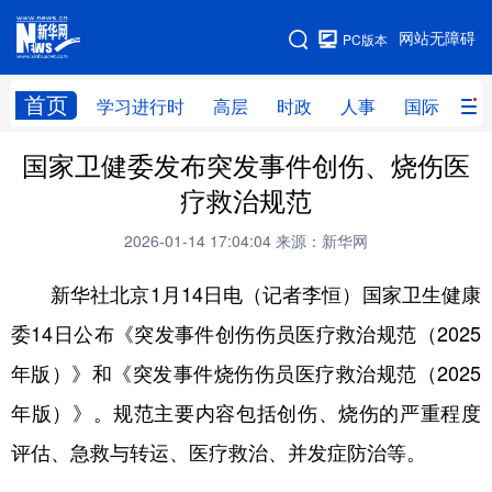
手机版
网站无障碍
PC版本
网站地图
首页
学习进行时
高层
时政
人事
国际
财
国家卫健委发布突发事件创伤、烧伤医
学习进行时
高层
时政
人事
疗救治规范
国际
财经
网评
港澳
2026-01-14 17:04:04
来源：新华网
台湾
思客智库
全球连线
教育
新华社北京1月14日电（记者李恒）国家卫生健康
科技
科创
量子
体育
委14日公布《突发事件创伤伤员医疗救治规范（2025
文化
书画
健康
军事
年版）》和《突发事件烧伤伤员医疗救治规范（2025
访谈
视频
图片
政务
年版）》。规范主要内容包括创伤、烧伤的严重程度
法律
中央文件
金融
汽车
评估、急救与转运、医疗救治、并发症防治等。
食品
人居
信息化
数字经济