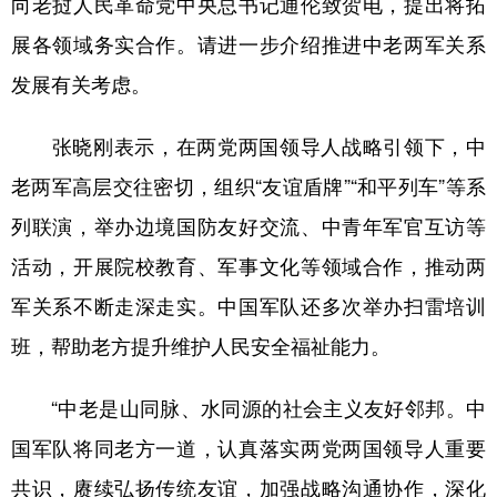
向老挝人民革命党中央总书记通伦致贺电，提出将拓
展各领域务实合作。请进一步介绍推进中老两军关系
学术中国
乡村振兴
银龄
溯源中国
发展有关考虑。
城市
旅游
能源
会展
彩票
娱乐
时尚
悦读
张晓刚表示，在两党两国领导人战略引领下，中
公益
一带一路
亚太网
上市公司
老两军高层交往密切，组织“友谊盾牌”“和平列车”等系
列联演，举办边境国防友好交流、中青年军官互访等
文化产业
活动，开展院校教育、军事文化等领域合作，推动两
军关系不断走深走实。中国军队还多次举办扫雷培训
地方频道
班，帮助老方提升维护人民安全福祉能力。
北京
天津
河北
山西
“中老是山同脉、水同源的社会主义友好邻邦。中
辽宁
吉林
上海
江苏
国军队将同老方一道，认真落实两党两国领导人重要
浙江
安徽
福建
江西
共识，赓续弘扬传统友谊，加强战略沟通协作，深化