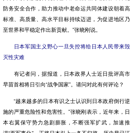
山东
河南
湖北
湖南
防务安全合作，助力推动中老命运共同体建设朝着高
广东
广西
海南
重庆
标准、高质量、高水平目标持续迈进，为促进地区乃
四川
贵州
云南
西藏
至世界和平稳定作出新贡献。”张晓刚说。
陕西
甘肃
青海
宁夏
日本军国主义野心一旦失控将给日本人民带来毁
新疆
内蒙古
黑龙江
灭性灾难
多语种频道
有记者问，据报道，日本政界人士近日批评高市
早苗首相将日引向“战争国家”。请问对此有何评论？
English
Español
Français
عربى
Русский язык
日本語
한국어
“越来越多的日本有识之士认识到日本政府倒行逆
施的严重危险性和危害性。”张晓刚表示，近年来，日
Deutsch
Português
本右翼保守势力急剧膨胀，不断强军扩武，加速推