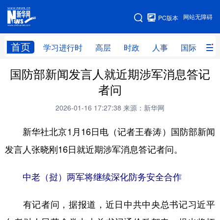
手机版
网站无障碍
PC版本
网站地图
首页
学习进行时
高层
时政
人事
国际
财
国防部新闻发言人就近期涉军消息答记
学习进行时
高层
时政
人事
者问
国际
财经
网评
港澳
2026-01-16 17:27:38
来源：新华网
台湾
思客智库
全球连线
教育
新华社北京1月16日电（记者王春涛）国防部新闻
科技
科创
量子
体育
发言人张晓刚16日就近期涉军消息答记者问。
文化
书画
健康
军事
中老（挝）两军将继续深化防务安全合作
访谈
视频
图片
政务
法律
中央文件
金融
汽车
有记者问，据报道，近日中共中央总书记习近平
食品
人居
信息化
数字经济