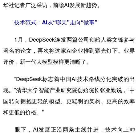
山东
河南
湖北
湖南
华社记者广泛采访，前瞻AI发展新趋势。
广东
广西
海南
重庆
技术范式：AI从“聊天”走向“做事”
四川
贵州
云南
西藏
1月，DeepSeek连发两篇公司创始人梁文锋参与
陕西
甘肃
青海
宁夏
署名的论文，再次将这家AI企业推到聚光灯下。业界
新疆
内蒙古
黑龙江
评价，新一代大模型模样更清晰了。
多语种频道
“DeepSeek标志着中国AI技术路线分化突破的出
现。”清华大学智能产业研究院创始院长张亚勤说，“中
English
Español
Français
عربى
国转向拥抱更轻的模型、更聪明的架构、更高的效率
Русский язык
日本語
한국어
和更低的价格。”
Deutsch
Português
眼下，AI发展正沿两条主线并进：技术向上冲