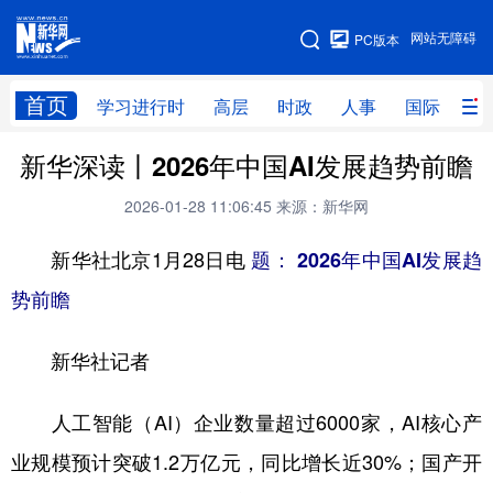
手机版
网站无障碍
PC版本
网站地图
首页
学习进行时
高层
时政
人事
国际
财
新华深读丨2026年中国AI发展趋势前瞻
学习进行时
高层
时政
人事
2026-01-28 11:06:45
来源：新华网
国际
财经
网评
港澳
新华社北京1月28日电
题： 2026年中国AI发展趋
台湾
思客智库
全球连线
教育
势前瞻
科技
科创
量子
体育
文化
书画
健康
军事
新华社记者
访谈
视频
图片
政务
人工智能（AI）企业数量超过6000家，AI核心产
法律
中央文件
金融
汽车
业规模预计突破1.2万亿元，同比增长近30%；国产开
食品
人居
信息化
数字经济