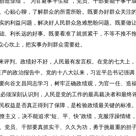
创造业绩”。“为官避事平生耻”，党员、干部要能干事干
、心贴心聊，了解群众的所需所盼。既要办好群众关注
实的利益问题，解决好人民群众急难愁盼问题。既要做
础、利长远的好事。既要看准了就抓紧干，不等不推不
众心坎上，把实事办到群众需要处。
评判。政绩好不好，人民最有发言权。在党的七大上，毛
庄严的政治报告中。党的十八大以来，习近平总书记强调
要向谷文昌同志学习，树牢正确政绩观，为官一任、造
部必须深刻认识到，人民是党的工作的最高裁决者和最终
民权益是否真正得到了保障，是检验政绩最关键的标准
僚主义，决不能追求“短、平、快”政绩，克服浮躁情绪
。党员、干部要真抓实干、久久为功，勇于挑最重的担