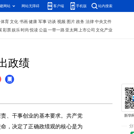
建网站
网站无障碍
客户端
手机版
站内搜索
体育
文化
书画
健康
军事
访谈
视频
图片
政务
法律
中央文件
展
彩票
娱乐
时尚
悦读
公益
一带一路
亚太网
上市公司
文化产业
出政绩
责、干事创业的基本要求。共产党
使命，决定了正确政绩观的核心是为