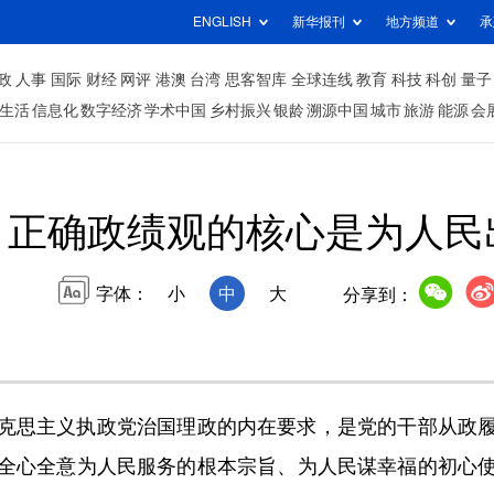
ENGLISH
新华报刊
地方频道
承
政
人事
国际
财经
网评
港澳
台湾
思客智库
全球连线
教育
科技
科创
量子
生活
信息化
数字经济
学术中国
乡村振兴
银龄
溯源中国
城市
旅游
能源
会
正确政绩观的核心是为人民
字体：
小
中
大
分享到：
思主义执政党治国理政的内在要求，是党的干部从政履
全心全意为人民服务的根本宗旨、为人民谋幸福的初心