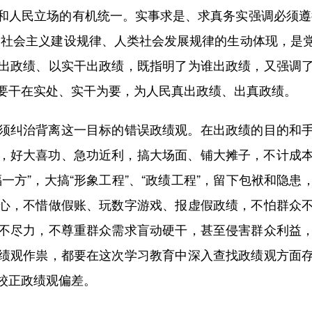
和人民立场的有机统一。实事求是、求真务实强调必须遵
、社会主义建设规律、人类社会发展规律的生动体现，是
出政绩、以实干出政绩，既指明了为谁出政绩，又强调
要干在实处、实干为要，为人民真出政绩、出真政绩。
纠治背离这一目标的错误政绩观。在出政绩的目的和手
，好大喜功、急功近利，搞大场面、铺大摊子，不计成本、
造福一方”，大搞“形象工程”、“政绩工程”，留下包袱和隐
心，不惜做假账、玩数字游戏、报虚假政绩，不怕群众
不尽力，不尊重群众需求盲动硬干，甚至侵害群众利益
绩观作祟，都要在这次学习教育中深入查找政绩观方面
校正政绩观偏差。