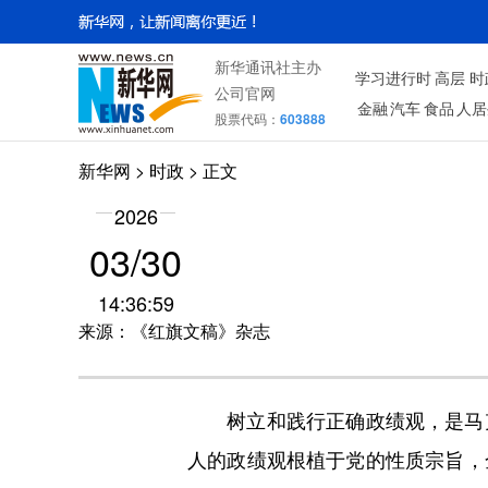
新华通讯社主办
学习进行时
高层
时
公司官网
金融
汽车
食品
人居
股票代码：
603888
新华网
>
时政
> 正文
2026
03/30
14:36:59
来源：《红旗文稿》杂志
树立和践行正确政绩观，是马克
人的政绩观根植于党的性质宗旨，