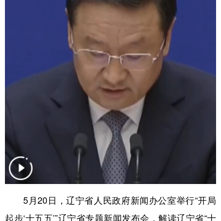
学术中国
乡村振兴
银龄
溯源中国
城市
旅游
能源
会展
彩票
娱乐
时尚
悦读
公益
一带一路
亚太网
上市公司
文化产业
地方频道
北京
天津
河北
山西
辽宁
吉林
上海
江苏
5月20日，辽宁省人民政府新闻办公室举行“开局
浙江
安徽
福建
江西
起步‘十五五’”辽宁省专题新闻发布会，解读辽宁省“十