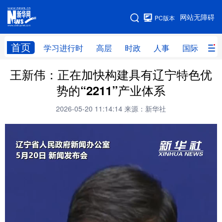
手机版
网站无障碍
PC版本
网站地图
首页
学习进行时
高层
时政
人事
国际
财
王新伟：正在加快构建具有辽宁特色优
学习进行时
高层
时政
人事
势的“2211”产业体系
国际
财经
网评
港澳
2026-05-20 11:14:14
来源：新华社
台湾
思客智库
全球连线
教育
科技
科创
量子
体育
文化
书画
健康
军事
访谈
视频
图片
政务
法律
中央文件
金融
汽车
食品
人居
信息化
数字经济