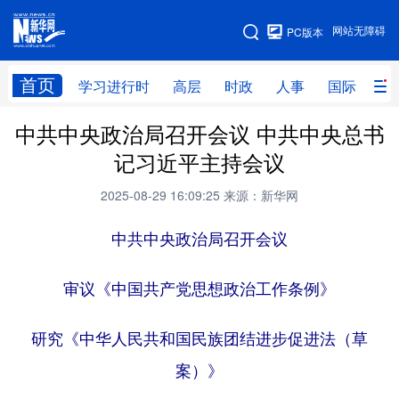
手机版
网站无障碍
PC版本
网站地图
首页
学习进行时
高层
时政
人事
国际
财
中共中央政治局召开会议 中共中央总书
学习进行时
高层
时政
人事
记习近平主持会议
国际
财经
网评
港澳
2025-08-29 16:09:25
来源：新华网
台湾
思客智库
全球连线
教育
中共中央政治局召开会议
科技
科创
量子
体育
文化
书画
健康
军事
审议《中国共产党思想政治工作条例》
访谈
视频
图片
政务
研究《中华人民共和国民族团结进步促进法（草
法律
中央文件
金融
汽车
案）》
食品
人居
信息化
数字经济