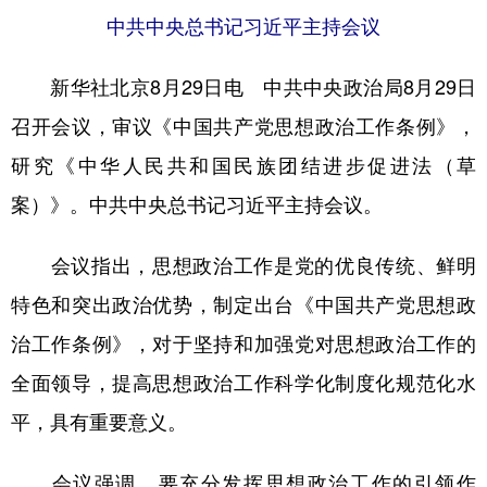
中共中央总书记习近平主持会议
学术中国
乡村振兴
银龄
溯源中国
新华社北京8月29日电 中共中央政治局8月29日
城市
旅游
能源
会展
召开会议，审议《中国共产党思想政治工作条例》，
彩票
娱乐
时尚
悦读
研究《中华人民共和国民族团结进步促进法（草
公益
一带一路
亚太网
上市公司
案）》。中共中央总书记习近平主持会议。
文化产业
会议指出，思想政治工作是党的优良传统、鲜明
特色和突出政治优势，制定出台《中国共产党思想政
地方频道
治工作条例》，对于坚持和加强党对思想政治工作的
北京
天津
河北
山西
全面领导，提高思想政治工作科学化制度化规范化水
辽宁
吉林
上海
江苏
平，具有重要意义。
浙江
安徽
福建
江西
会议强调，要充分发挥思想政治工作的引领作