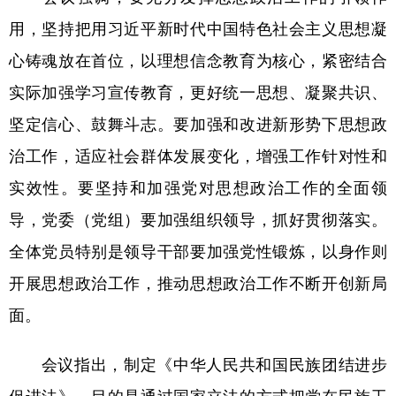
山东
河南
湖北
湖南
用，坚持把用习近平新时代中国特色社会主义思想凝
广东
广西
海南
重庆
心铸魂放在首位，以理想信念教育为核心，紧密结合
四川
贵州
云南
西藏
实际加强学习宣传教育，更好统一思想、凝聚共识、
陕西
甘肃
青海
宁夏
坚定信心、鼓舞斗志。要加强和改进新形势下思想政
新疆
内蒙古
黑龙江
治工作，适应社会群体发展变化，增强工作针对性和
实效性。要坚持和加强党对思想政治工作的全面领
多语种频道
导，党委（党组）要加强组织领导，抓好贯彻落实。
全体党员特别是领导干部要加强党性锻炼，以身作则
English
Español
Français
عربى
开展思想政治工作，推动思想政治工作不断开创新局
Русский язык
日本語
한국어
面。
Deutsch
Português
会议指出，制定《中华人民共和国民族团结进步