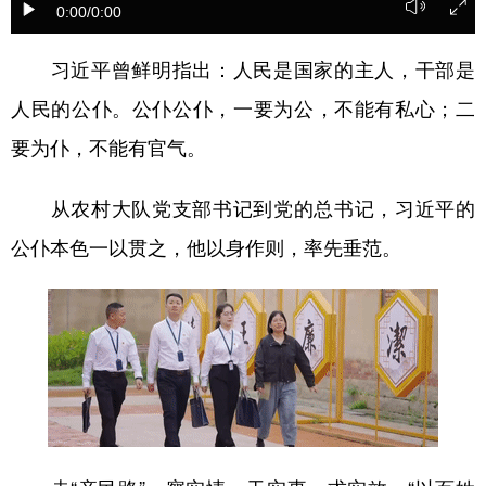
0:00
/0:00
学术中国
乡村振兴
银龄
溯源中国
习近平曾鲜明指出：人民是国家的主人，干部是
城市
旅游
能源
会展
人民的公仆。公仆公仆，一要为公，不能有私心；二
彩票
娱乐
时尚
悦读
要为仆，不能有官气。
公益
一带一路
亚太网
上市公司
从农村大队党支部书记到党的总书记，习近平的
文化产业
公仆本色一以贯之，他以身作则，率先垂范。
地方频道
北京
天津
河北
山西
辽宁
吉林
上海
江苏
浙江
安徽
福建
江西