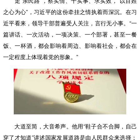
走“亲民路”，察实情、干实事、求实效，“以百姓
山东
河南
湖北
湖南
之心为心”，习近平的这份牵挂之情执着而深沉。在习
广东
广西
海南
重庆
近平看来，领导干部普遍受人关注，言行无小事。“一
四川
贵州
云南
西藏
篇讲话、一次活动，一项决策、一个部署，甚至一餐
陕西
甘肃
青海
宁夏
饭、一杯酒，都会影响着周边、影响着社会，都会在
新疆
内蒙古
黑龙江
一定程度上体现着党的形象。”
多语种频道
English
Español
Français
عربى
Русский язык
日本語
한국어
Deutsch
Português
大道至简，大音希声。他用“鞋子合不合脚，自己
穿了才知道”讲述国家发展道路是由人民群众来选择；