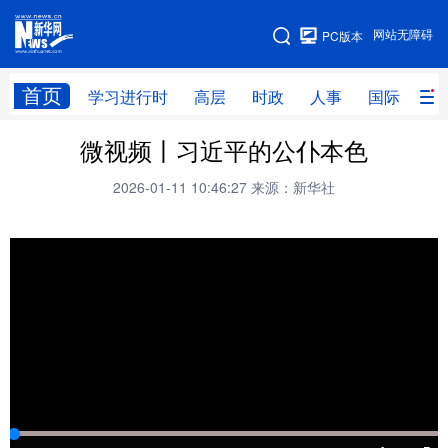
手机版
网站无障碍
PC版本
网站地图
首页
学习进行时
高层
时政
人事
国际
财
微视频丨习近平的公仆本色
学习进行时
高层
时政
人事
2026-01-11 10:46:27
来源：新华社
国际
财经
网评
港澳
台湾
思客智库
全球连线
教育
科技
科创
量子
体育
文化
书画
健康
军事
访谈
视频
图片
政务
法律
中央文件
金融
汽车
食品
人居
信息化
数字经济