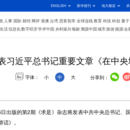
ENGLISH
新华报刊
地方频道
承
政
人事
国际
财经
网评
港澳
台湾
思客智库
全球连线
教育
科技
科创
量子
生活
信息化
数字经济
学术中国
乡村振兴
银龄
溯源中国
城市
旅游
能源
会
表习近平总书记重要文章《在中央
字体：
小
中
大
分享到：
6日出版的第2期《求是》杂志将发表中共中央总书记、
讲话》。