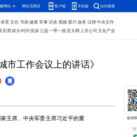
建网站
网站无障碍
客户端
手机版
站内搜索
体育
文化
书画
健康
军事
访谈
视频
图片
政务
法律
中央文件
展
彩票
娱乐
时尚
悦读
公益
一带一路
亚太网
上市公司
文化产业
城市工作会议上的讲话》
国家主席、中央军委主席习近平的重