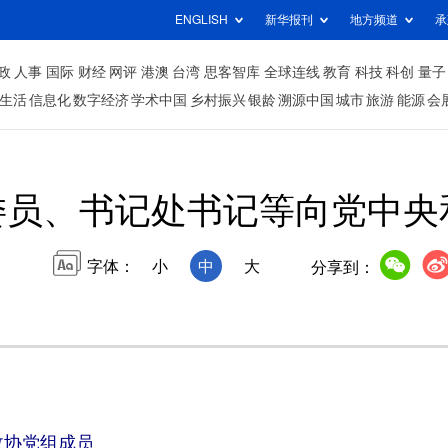
ENGLISH
新华报刊
地方频道
承
政
人事
国际
财经
网评
港澳
台湾
思客智库
全球连线
教育
科技
科创
量子
生活
信息化
数字经济
学术中国
乡村振兴
银龄
溯源中国
城市
旅游
能源
会
委员、书记处书记等向党中央
字体：
小
中
大
分享到：
政协党组成员