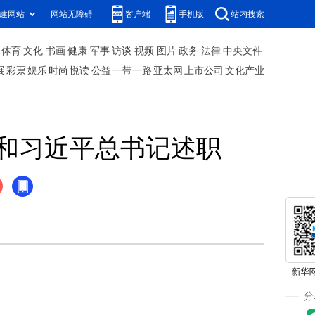
建网站
网站无障碍
客户端
手机版
站内搜索
体育
文化
书画
健康
军事
访谈
视频
图片
政务
法律
中央文件
展
彩票
娱乐
时尚
悦读
公益
一带一路
亚太网
上市公司
文化产业
和习近平总书记述职