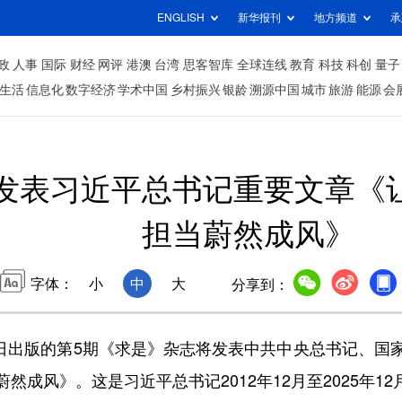
ENGLISH
新华报刊
地方频道
承
政
人事
国际
财经
网评
港澳
台湾
思客智库
全球连线
教育
科技
科创
量子
生活
信息化
数字经济
学术中国
乡村振兴
银龄
溯源中国
城市
旅游
能源
会
发表习近平总书记重要文章《
担当蔚然成风》
字体：
小
中
大
分享到：
日出版的第5期《求是》杂志将发表中共中央总书记、国
然成风》。这是习近平总书记2012年12月至2025年1