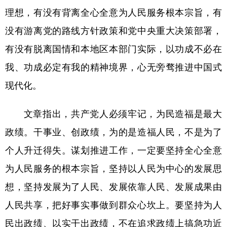
山东
河南
湖北
湖南
理想，有没有背离全心全意为人民服务根本宗旨，有
广东
广西
海南
重庆
没有游离党的路线方针政策和党中央重大决策部署，
四川
贵州
云南
西藏
有没有脱离国情和本地区本部门实际，以功成不必在
我、功成必定有我的精神境界，心无旁骛推进中国式
陕西
甘肃
青海
宁夏
现代化。
新疆
内蒙古
黑龙江
文章指出，共产党人必须牢记，为民造福是最大
多语种频道
政绩。干事业、创政绩，为的是造福人民，不是为了
English
Español
Français
عربى
个人升迁得失。谋划推进工作，一定要坚持全心全意
为人民服务的根本宗旨，坚持以人民为中心的发展思
Русский язык
日本語
한국어
想，坚持发展为了人民、发展依靠人民、发展成果由
Deutsch
Português
人民共享，把好事实事做到群众心坎上。要坚持为人
民出政绩、以实干出政绩，不在追求政绩上搞急功近