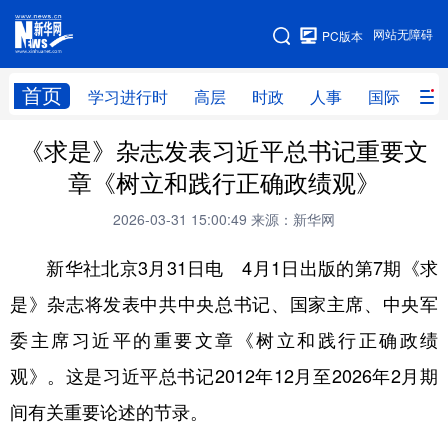
手机版
网站无障碍
PC版本
网站地图
首页
学习进行时
高层
时政
人事
国际
财
《求是》杂志发表习近平总书记重要文
学习进行时
高层
时政
人事
章《树立和践行正确政绩观》
国际
财经
网评
港澳
2026-03-31 15:00:49
来源：新华网
台湾
思客智库
全球连线
教育
新华社北京3月31日电 4月1日出版的第7期《求
科技
科创
量子
体育
是》杂志将发表中共中央总书记、国家主席、中央军
文化
书画
健康
军事
委主席习近平的重要文章《树立和践行正确政绩
访谈
视频
图片
政务
观》。这是习近平总书记2012年12月至2026年2月期
法律
中央文件
金融
汽车
间有关重要论述的节录。
食品
人居
信息化
数字经济