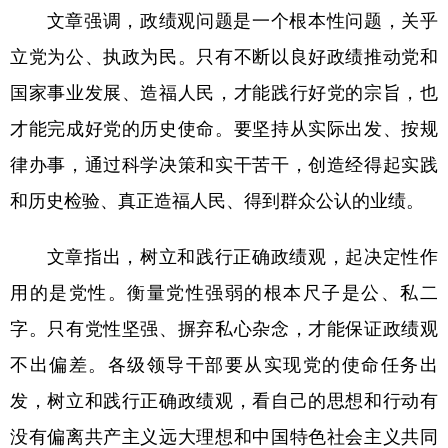
文章强调，政绩观问题是一个根本性问题，关乎
学术中国
乡村振兴
银龄
溯源中国
立党为公、执政为民。只有不断以良好政绩推动党和
城市
旅游
能源
会展
国家事业发展、造福人民，才能践行好党的宗旨，也
彩票
娱乐
时尚
悦读
才能完成好党的历史使命。要坚持从实际出发、按规
律办事，通过科学决策和实干苦干，创造经得起实践
公益
一带一路
亚太网
上市公司
和历史检验、真正造福人民、得到群众公认的业绩。
文化产业
文章指出，树立和践行正确政绩观，起决定性作
地方频道
用的是党性。衡量党性强弱的根本尺子是公、私二
字。只有党性坚强、摒弃私心杂念，才能保证政绩观
北京
天津
河北
山西
不出偏差。各级领导干部要从实现党的使命任务出
辽宁
吉林
上海
江苏
发，树立和践行正确政绩观，看自己的思想和行动有
浙江
安徽
福建
江西
没有偏离共产主义远大理想和中国特色社会主义共同