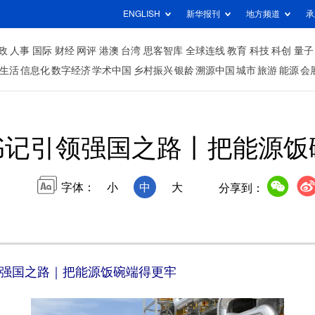
ENGLISH
新华报刊
地方频道
承
政
人事
国际
财经
网评
港澳
台湾
思客智库
全球连线
教育
科技
科创
量子
生活
信息化
数字经济
学术中国
乡村振兴
银龄
溯源中国
城市
旅游
能源
会
书记引领强国之路丨把能源饭
字体：
小
中
大
分享到：
领强国之路｜把能源饭碗端得更牢