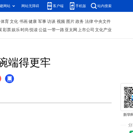
建网站
网站无障碍
客户端
手机版
站内搜索
体育
文化
书画
健康
军事
访谈
视频
图片
政务
法律
中央文件
展
彩票
娱乐
时尚
悦读
公益
一带一路
亚太网
上市公司
文化产业
碗端得更牢