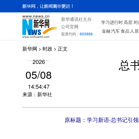
新华通讯社主办
学习进行时
高层
时
公司官网
金融
汽车
食品
人居
股票代码：
603888
新华网
>
时政
> 正文
2026
总
05/08
14:54:47
来源：新华社
原标题：学习新语·总书记引