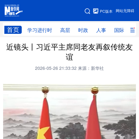
手机版
网站无障碍
PC版本
网站地图
首页
学习进行时
高层
时政
人事
国际
财
近镜头丨习近平主席同老友再叙传统友
学习进行时
高层
时政
人事
谊
国际
财经
网评
港澳
2026-05-26 21:33:32
来源：新华社
台湾
思客智库
全球连线
教育
科技
科创
量子
体育
文化
书画
健康
军事
访谈
视频
图片
政务
法律
中央文件
金融
汽车
食品
人居
信息化
数字经济