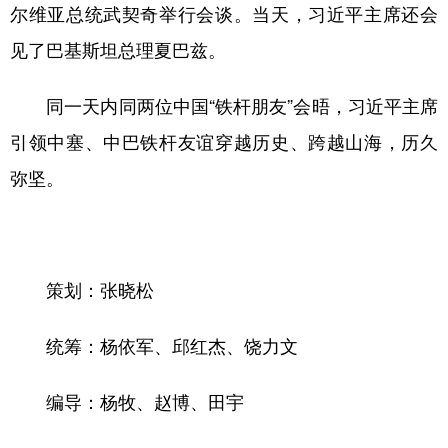
山东
河南
湖北
湖南
尔维亚总统武契奇举行会谈。当天，习近平主席还会
广东
广西
海南
重庆
见了巴基斯坦总理夏巴兹。
四川
贵州
云南
西藏
同一天内同两位中国“铁杆朋友”会晤，习近平主席
陕西
甘肃
青海
宁夏
引领中塞、中巴铁杆友谊穿越历史、跨越山海，历久
新疆
内蒙古
黑龙江
弥坚。
多语种频道
策划：张晓松
English
Español
Français
عربى
Русский язык
日本語
한국어
统筹：杨依军、邱红杰、饶力文
Deutsch
Português
编导：杨牧、赵博、田宇