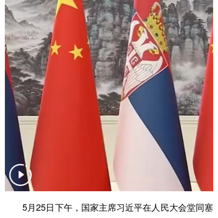
学术中国
乡村振兴
银龄
溯源中国
城市
旅游
能源
会展
彩票
娱乐
时尚
悦读
公益
一带一路
亚太网
上市公司
文化产业
地方频道
北京
天津
河北
山西
辽宁
吉林
上海
江苏
浙江
安徽
福建
江西
5月25日下午，国家主席习近平在人民大会堂同塞