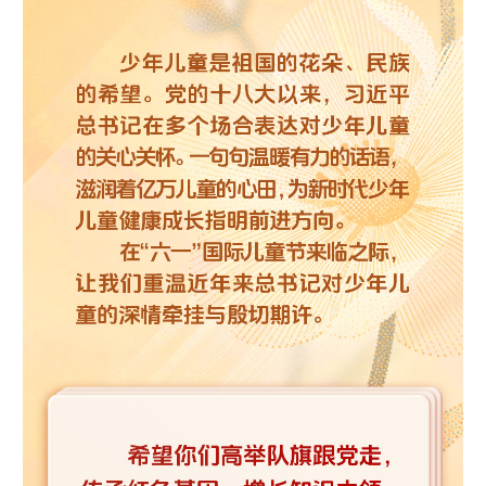
学术中国
乡村振兴
银龄
溯源中国
城市
旅游
能源
会展
彩票
娱乐
时尚
悦读
公益
一带一路
亚太网
上市公司
文化产业
地方频道
北京
天津
河北
山西
辽宁
吉林
上海
江苏
浙江
安徽
福建
江西