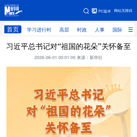
手机版
网站无障碍
PC版本
网站地图
首页
学习进行时
高层
时政
人事
国际
财
习近平总书记对“祖国的花朵”关怀备至
学习进行时
高层
时政
人事
2026-06-01 00:01:00
来源：新华社
国际
财经
网评
港澳
台湾
思客智库
全球连线
教育
科技
科创
量子
体育
文化
书画
健康
军事
访谈
视频
图片
政务
法律
中央文件
金融
汽车
食品
人居
信息化
数字经济