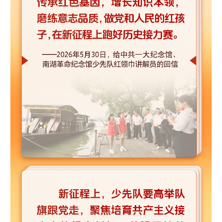
山东
河南
湖北
湖南
广东
广西
海南
重庆
四川
贵州
云南
西藏
陕西
甘肃
青海
宁夏
新疆
内蒙古
黑龙江
多语种频道
English
Español
Français
عربى
Русский язык
日本語
한국어
Deutsch
Português