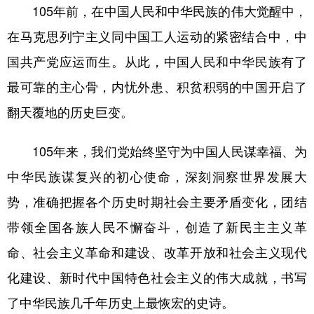
山东
河南
湖北
湖南
105年前，在中国人民和中华民族的伟大觉醒中，
广东
广西
海南
重庆
在马克思列宁主义同中国工人运动的紧密结合中，中
国共产党应运而生。从此，中国人民和中华民族有了
四川
贵州
云南
西藏
最可靠的主心骨，内忧外患、积贫积弱的中国开启了
陕西
甘肃
青海
宁夏
翻天覆地的历史巨变。
新疆
内蒙古
黑龙江
105年来，我们党始终坚守为中国人民谋幸福、为
多语种频道
中华民族谋复兴的初心使命，深刻洞察世界发展大
势，准确把握各个历史时期社会主要矛盾变化，团结
English
Español
Français
عربى
带领全国各族人民不懈奋斗，创造了新民主主义革
Русский язык
日本語
한국어
命、社会主义革命和建设、改革开放和社会主义现代
Deutsch
Português
化建设、新时代中国特色社会主义的伟大成就，书写
了中华民族几千年历史上最恢宏的史诗。