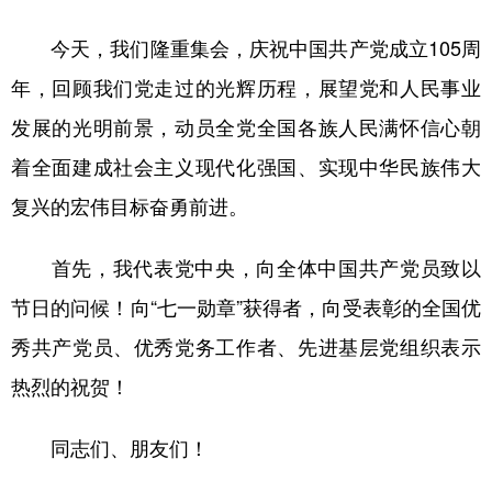
学术中国
乡村振兴
银龄
溯源中国
今天，我们隆重集会，庆祝中国共产党成立105周
年，回顾我们党走过的光辉历程，展望党和人民事业
城市
旅游
能源
会展
发展的光明前景，动员全党全国各族人民满怀信心朝
彩票
娱乐
时尚
悦读
着全面建成社会主义现代化强国、实现中华民族伟大
公益
一带一路
亚太网
上市公司
复兴的宏伟目标奋勇前进。
文化产业
首先，我代表党中央，向全体中国共产党员致以
节日的问候！向“七一勋章”获得者，向受表彰的全国优
地方频道
秀共产党员、优秀党务工作者、先进基层党组织表示
北京
天津
河北
山西
热烈的祝贺！
辽宁
吉林
上海
江苏
同志们、朋友们！
浙江
安徽
福建
江西