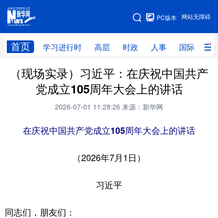
手机版
网站无障碍
PC版本
网站地图
首页
学习进行时
高层
时政
人事
国际
财
（现场实录）习近平：在庆祝中国共产
学习进行时
高层
时政
人事
党成立105周年大会上的讲话
国际
财经
网评
港澳
2026-07-01 11:28:26
来源：新华网
台湾
思客智库
全球连线
教育
在庆祝中国共产党成立105周年大会上的讲话
科技
科创
量子
体育
文化
书画
健康
军事
（2026年7月1日）
访谈
视频
图片
政务
习近平
法律
中央文件
金融
汽车
同志们，朋友们：
食品
人居
信息化
数字经济