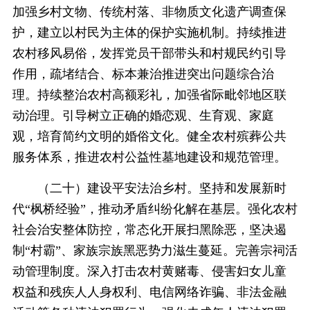
加强乡村文物、传统村落、非物质文化遗产调查保
护，建立以村民为主体的保护实施机制。持续推进
农村移风易俗，发挥党员干部带头和村规民约引导
作用，疏堵结合、标本兼治推进突出问题综合治
理。持续整治农村高额彩礼，加强省际毗邻地区联
动治理。引导树立正确的婚恋观、生育观、家庭
观，培育简约文明的婚俗文化。健全农村殡葬公共
服务体系，推进农村公益性墓地建设和规范管理。
（二十）建设平安法治乡村。坚持和发展新时
代“枫桥经验”，推动矛盾纠纷化解在基层。强化农村
社会治安整体防控，常态化开展扫黑除恶，坚决遏
制“村霸”、家族宗族黑恶势力滋生蔓延。完善宗祠活
动管理制度。深入打击农村黄赌毒、侵害妇女儿童
权益和残疾人人身权利、电信网络诈骗、非法金融