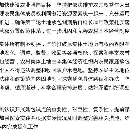
加快建设农业强国目标，坚持把依法维护农民权益作为出
现农民集体成员权利同激活资源要素统一起来，充分运用
推进，确保第二轮土地承包到期后再延长30年政策扎实
营权分置政策体系，进一步巩固和完善农村基本经营制度
体所有制不动摇，严禁打破原集体土地所有权的界限在
地发包、调整、监督、收回等各项权能，探索和丰富农村
包经营，农村集体土地由本集体经济组织内农民家庭承包
个人不得违法调整和收回农户承包地。坚持农民主体地位
法律和政策范围内因地制宜探索延包具体路径和办法。坚
考虑、循序渐进，科学合理安排进度，做好矛盾纠纷调处
认识开展延包试点的重要性、艰巨性、复杂性，提前谋
加强探索实践并根据实际情况及时调整完善相关措施。第
年内完成延包工作。