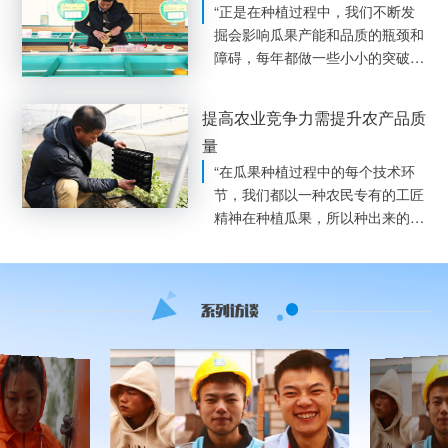
多一条致富的途径。”张道衡坦
“正是在种植过程中，我们不断发
言。
掘会影响瓜果产能和品质的瓶颈和
障碍，每年都做一些小小的突破，
最终我们通过创新栽培技术和管理
模式，实现了在同一块田里多年连
提高农业竞争力需提升农产品质
续种植出高品质的瓜果。”张道衡
量
乐呵呵地说道。
“在瓜果种植过程中的每个技术环
节，我们都以一种农民专有的工匠
精神在种植瓜果，所以种出来的瓜
果产品质量还不错，包括它的糖
分、口感、规格等，都是很好
的。”张道衡说道。他希望自己未
来在田间地头继续专注于探究甜瓜
的种植技术，把农业做实，做精，
做得更强。