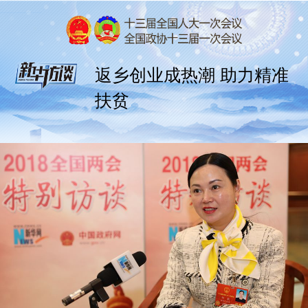
返乡创业成热潮 助力精准
扶贫