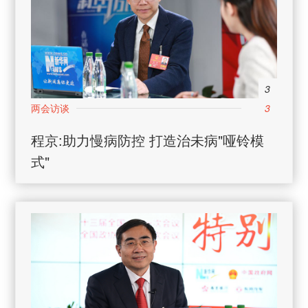
3
3
程京:助力慢病防控 打造治未病"哑铃模
式"