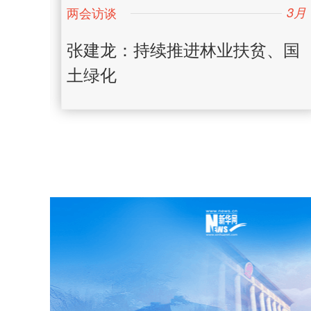
3月
3月
日
日
创新
张建龙：持续推进林业扶贫、国
土绿化