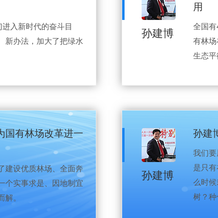
用
们进入新时代的奋斗目
全国有
孙建博
、新办法，加大了把绿水
有林场
生态平
为国有林场改革进一
孙建
我们要
是只有
了建设优质林场、全面奔
孙建博
么时候
一个实事求是、因地制宜
树？种
而解。