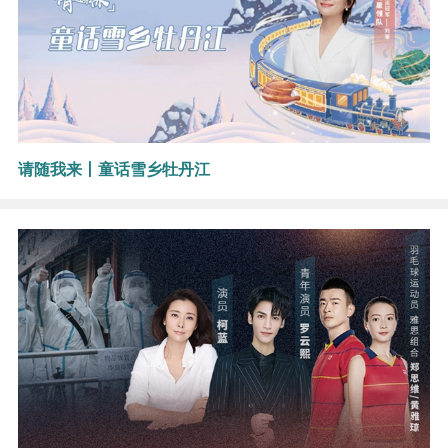
请随我来丨童话雪乡牡丹江