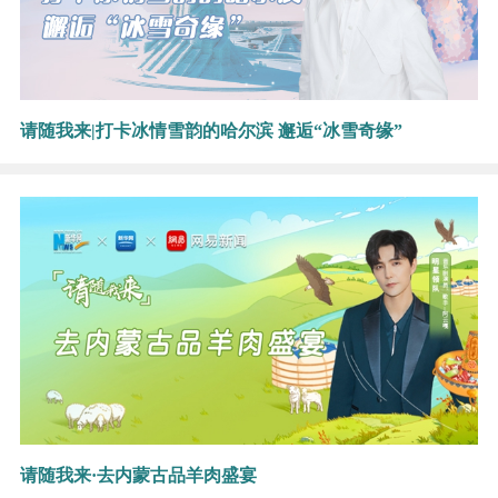
请随我来|打卡冰情雪韵的哈尔滨 邂逅“冰雪奇缘”
请随我来·去内蒙古品羊肉盛宴