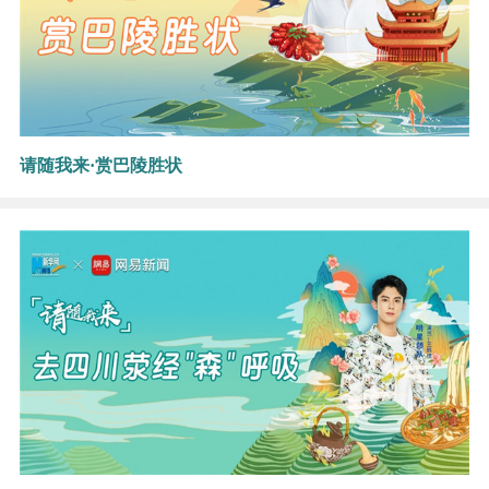
请随我来·赏巴陵胜状