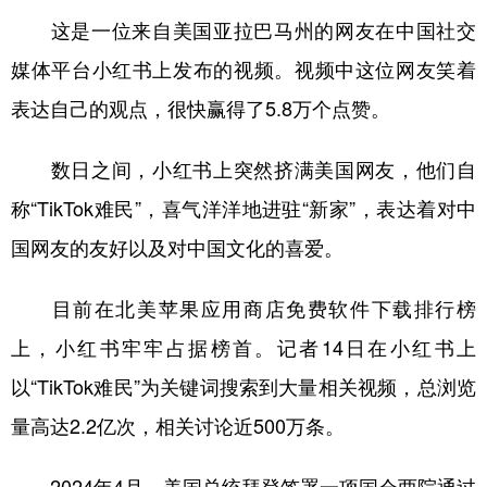
这是一位来自美国亚拉巴马州的网友在中国社交
学术中国
乡村振兴
银龄
溯源中国
媒体平台小红书上发布的视频。视频中这位网友笑着
城市
旅游
能源
会展
表达自己的观点，很快赢得了5.8万个点赞。
彩票
娱乐
时尚
悦读
数日之间，小红书上突然挤满美国网友，他们自
公益
一带一路
亚太网
上市公司
称“TikTok难民”，喜气洋洋地进驻“新家”，表达着对中
文化产业
国网友的友好以及对中国文化的喜爱。
地方频道
目前在北美苹果应用商店免费软件下载排行榜
上，小红书牢牢占据榜首。记者14日在小红书上
北京
天津
河北
山西
以“TikTok难民”为关键词搜索到大量相关视频，总浏览
辽宁
吉林
上海
江苏
量高达2.2亿次，相关讨论近500万条。
浙江
安徽
福建
江西