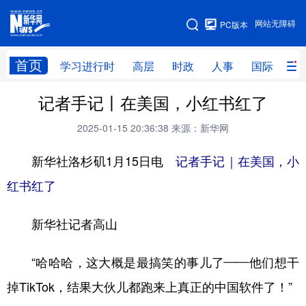
手机版
网站无障碍
PC版本
网站地图
首页
学习进行时
高层
时政
人事
国际
财
记者手记丨在美国，小红书红了
学习进行时
高层
时政
人事
2025-01-15 20:36:38
来源：新华网
国际
财经
网评
港澳
新华社洛杉矶1月15日电
记者手记｜在美国，小
台湾
思客智库
全球连线
教育
红书红了
科技
科创
量子
体育
文化
书画
健康
军事
新华社记者高山
访谈
视频
图片
政务
“哈哈哈，这大概是最搞笑的事儿了——他们想干
法律
中央文件
金融
汽车
掉TikTok，结果大伙儿都跑来上真正的中国软件了！”
食品
人居
信息化
数字经济