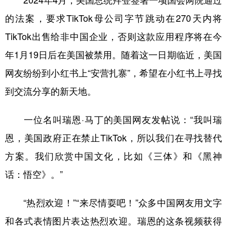
2024年4月，美国总统拜登签署一项国会两院通过
山东
河南
湖北
湖南
的法案，要求TikTok母公司字节跳动在270天内将
广东
广西
海南
重庆
TikTok出售给非中国企业，否则这款应用程序将在今
四川
贵州
云南
西藏
年1月19日后在美国被禁用。随着这一日期临近，美国
陕西
甘肃
青海
宁夏
网友纷纷到小红书上“安营扎寨”，希望在小红书上寻找
新疆
内蒙古
黑龙江
到交流分享的新天地。
一位名叫瑞恩·马丁的美国网友发帖说：“我叫瑞
多语种频道
恩，美国政府正在禁止TikTok，所以我们在寻找替代
English
Español
Français
عربى
方案。我们欣赏中国文化，比如《三体》和《黑神
Русский язык
日本語
한국어
话：悟空》。”
Deutsch
Português
“热烈欢迎！”“来尽情耍吧！”众多中国网友用文字
和各式表情图片表达热烈欢迎。瑞恩的这条视频获得