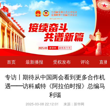
首页
最新播报
受权发布
评论
直播
专访丨期待从中国两会看到更多合作机
遇——访科威特《阿拉伯时报》总编马
利瑙
2025-03-08 22:12:01
来源：新华网