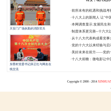
·
前所未有的机遇和挑战考
·
十八大上的新闻人
让"中
·
本网调查显示:发展民生
天安门广场执勤的消防官兵
·
制度体系更完善--十六大
·
从十八大代表构成看党事
·
党的十六大以来经验与启
·
美好未来在前方——党的
·
十八大前瞻：微电影让中
东罾村党委书记薛正红与网友在
线交流
Copyright © 2000 - 2014
XINHUA