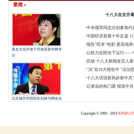
要闻 »
十八大在京开幕
·
中央领导同志分别参加代
·
中国经济发展十年足迹
1
·
报告"民本"色彩
更高地举
著名文化学者于丹接受新华网专
·
让权力在阳光下运行——
访
·
回放:十八大新闻发言人
·
"法"在18大报告中
"法治
·
十八大话语新风折射中共"
·
记者追的热门团
报道中共
北京城市学院院长刘林与网友在
线交流
Copyright © 2000 - 2014
XINHUA