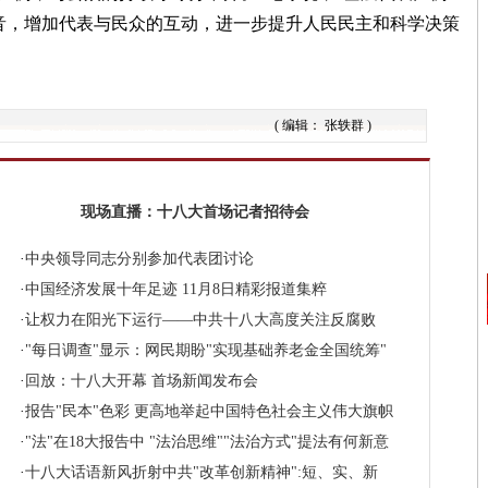
音，增加代表与民众的互动，进一步提升人民民主和科学决策
( 编辑： 张轶群 )
现场直播：十八大首场记者招待会
·
中央领导同志分别参加代表团讨论
·
中国经济发展十年足迹
11月8日精彩报道集粹
·
让权力在阳光下运行——中共十八大高度关注反腐败
·
"每日调查"显示：网民期盼"实现基础养老金全国统筹"
·
回放：十八大开幕
首场新闻发布会
·
报告"民本"色彩
更高地举起中国特色社会主义伟大旗帜
·
"法"在18大报告中
"法治思维""法治方式"提法有何新意
·
十八大话语新风折射中共"改革创新精神":短、实、新