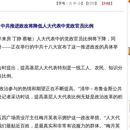
【字号：
大
中
小
】【
打印
】
【纠错】
）中共推进政改将降低人大代表中党政官员比例
来房 丁静 蔡敏）人大代表中的党政官员比例将下降，同
升——正在举行的中共十八大宣布了这一推进政改的具体举
时提出，提高基层人大代表特别是一线工人、农民、知识分
表比例。
政治参与的热情和期望正在不断提高。”清华－布鲁金斯公共
社记者采访时说，提高基层人大代表比例无疑是政治改革的积
四广场营业厅主任梅月英表示拥护这一政改举措。“人大代
我们最贴近百姓，是最真实和非常有说服力的群体。”梅月英