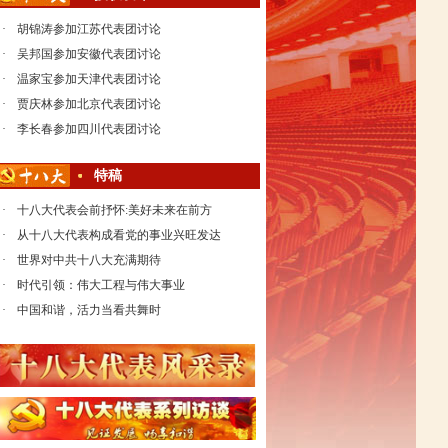
·
胡锦涛参加江苏代表团讨论
·
吴邦国参加安徽代表团讨论
·
温家宝参加天津代表团讨论
·
贾庆林参加北京代表团讨论
·
李长春参加四川代表团讨论
特稿
·
十八大代表会前抒怀:美好未来在前方
·
从十八大代表构成看党的事业兴旺发达
·
世界对中共十八大充满期待
·
时代引领：伟大工程与伟大事业
·
中国和谐，活力当看共舞时