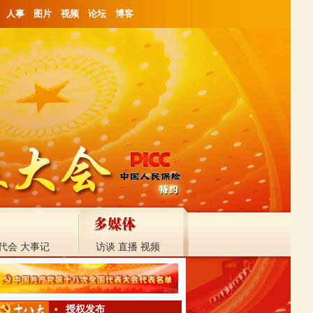
人事
图片
视频
论坛
博客
代会
大事记
访谈
直播
视频
授权发布