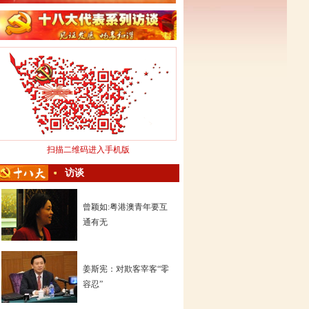
扫描二维码进入手机版
访谈
曾颖如:粤港澳青年要互
通有无
姜斯宪：对欺客宰客“零
容忍”