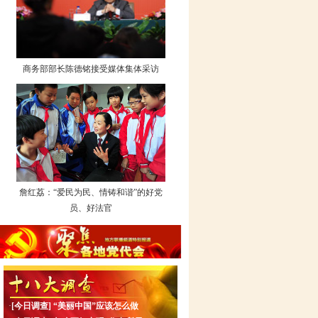
商务部部长陈德铭接受媒体集体采访
詹红荔：“爱民为民、情铸和谐”的好党
员、好法官
·
[今日调查]
“美丽中国”应该怎么做