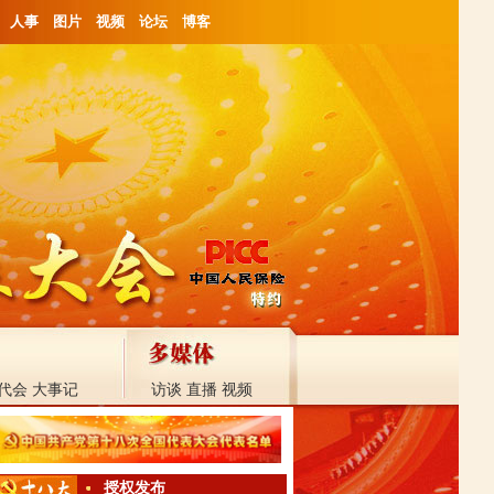
人事
图片
视频
论坛
博客
代会
大事记
访谈
直播
视频
授权发布