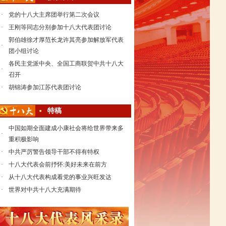
·
党的十八大主席团举行第二次会议
·
王刚等同志分别参加十八大代表团讨论
郭伯雄徐才厚范长龙许其亮参加解放军代表
·
团小组讨论
各民主党派中央、全国工商联贺中共十八大
·
召开
·
胡锦涛参加江苏代表团讨论
特稿
中国如期全面建成小康社会将给世界带来多
·
重积极影响
·
中共严厉警告领导干部不得有特权
·
十八大代表会前抒怀:美好未来在前方
·
从十八大代表构成看党的事业兴旺发达
·
世界对中共十八大充满期待