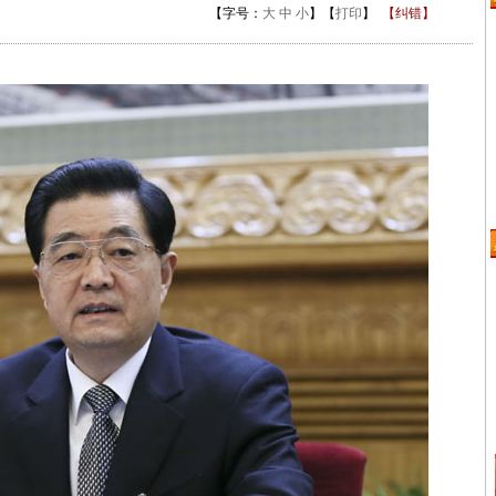
【字号：
大
中
小
】【
打印
】
【纠错】