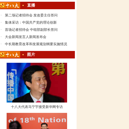
直播
·
第二场记者招待会 发改委主任答问
·
集体采访：中国共产党的理论创新
·
首场记者招待会 中组部副部长答问
·
大会新闻发言人新闻发布会
·
中长期教育改革和发展规划纲要实施情况
图片
十八大代表马宁宇接受新华网专访