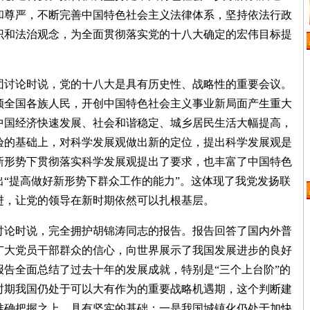
和尊严，不断完善中国特色社会主义法律体系，坚持依法行政
识和法治观念，为全面贯彻落实党的十八大确定的宏伟目标提
讨论时说，党的十八大是具有历史性、战略性的重要会议。
领全国各族人民，开创中国特色社会主义事业新局面产生重大
中国经济快速发展、社会和谐稳定、城乡居民生活大幅提高，
验的基础上，对科学发展观做出新的定位，提出科学发展观是
新形势下贯彻落实科学发展观提出了要求，也丰富了中国特色
“提高做好新形势下群众工作的能力”。这体现了我党发扬联
进，让党的领导在新时期依然可以扎根基层。
论时说，完全拥护胡锦涛同志的报告。报告回答了国内外普
广大党员干部群众的信心，向世界展示了我国发展进步的良好
告全面总结了过去十年的发展成就，特别是“三个上台阶”的
时期我国仍处于可以大有作为的重要战略机遇期，这个判断建
准确把握之上，具有坚实的基础：一是我国城镇化仍处于加快