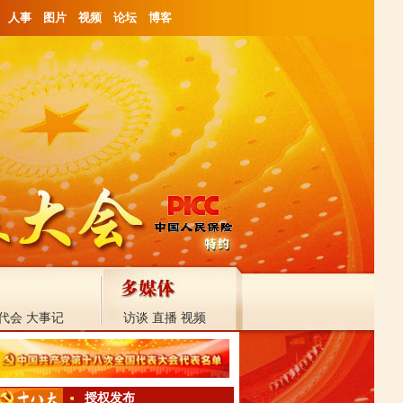
人事
图片
视频
论坛
博客
代会
大事记
访谈
直播
视频
授权发布