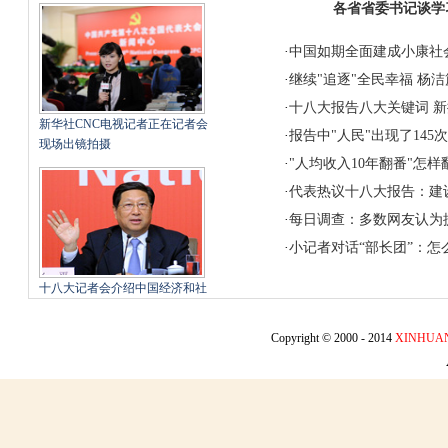
各省省委书记谈学
·
中国如期全面建成小康社
·
继续"追逐"全民幸福
杨洁
·
十八大报告八大关键词
新
新华社CNC电视记者正在记者会
·
报告中"人民"出现了145次
现场出镜拍摄
·
"人均收入10年翻番"怎样
·
代表热议十八大报告：建
·
每日调查：多数网友认为提
·
小记者对话“部长团”：怎
十八大记者会介绍中国经济和社
会发展情况
Copyright © 2000 - 2014
XINHUA