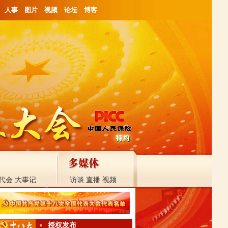
人事
图片
视频
论坛
博客
代会
大事记
访谈
直播
视频
授权发布