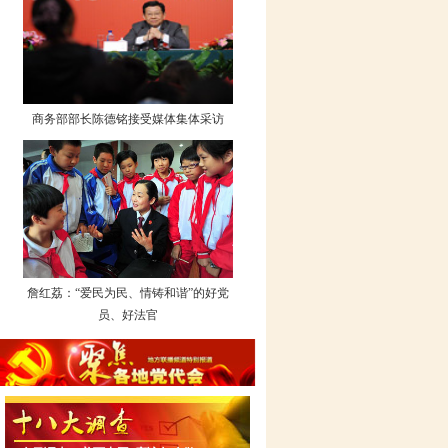
商务部部长陈德铭接受媒体集体采访
詹红荔：“爱民为民、情铸和谐”的好党
员、好法官