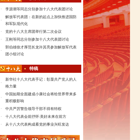
·
李源潮等同志分别参加十八大代表团讨论
解放军代表团：在新的起点上加快推进国防
·
和军队现代化
·
党的十八大主席团举行第二次会议
·
王刚等同志分别参加十八大代表团讨论
郭伯雄徐才厚范长龙许其亮参加解放军代表
·
团小组讨论
特稿
新华社十八大代表手记：彰显共产党人的人
·
格力量
中国如期全面建成小康社会将给世界带来多
·
重积极影响
·
中共严厉警告领导干部不得有特权
·
十八大代表会前抒怀:美好未来在前方
·
从十八大代表构成看党的事业兴旺发达