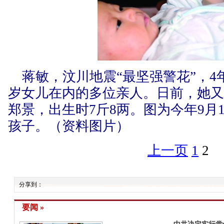
蒋敏，汶川地震“最坚强警花”，4
岁女儿在内的多位亲人。日前，她
郑景，出生时7斤8两。图为今年9月
孩子。（资料图片）
上一页
1
2
分享到：
要闻 »