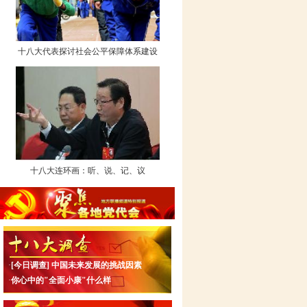
十八大代表探讨社会公平保障体系建设
十八大连环画：听、说、记、议
·
[今日调查]
中国未来发展的挑战因素
·
你心中的"全面小康"什么样