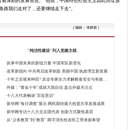
含着深刻的发展智慧。”他说，中国特色社会主义因此而绽放
条路我们走对了，还要继续走下去”。
( 编辑： 张轶群 )
"纯洁性建设"列入党建主线
·
执掌中国未来的新锐力量
中国军队新变化
·
改革新指向
中共再启改革钥匙
美丽中国:执政理念新发展
·
十年之后谁来种田? 农业专家全力求解粮食安全与有效供给
·
外媒：“黄金十年”成就大国自信
盘点外媒关注点
·
十八大代表畅谈"宗旨意识"
·
新华网"每日调查"显示:网民期待最大程度共享发展成果
·
新华网专访十八大北京团代表 创新方式聚焦基层
·
从“义务教育”到“教育” 两字消失给农民工带来新希望