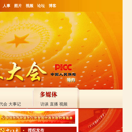
人事
图片
视频
论坛
博客
代会
大事记
访谈
直播
视频
授权发布