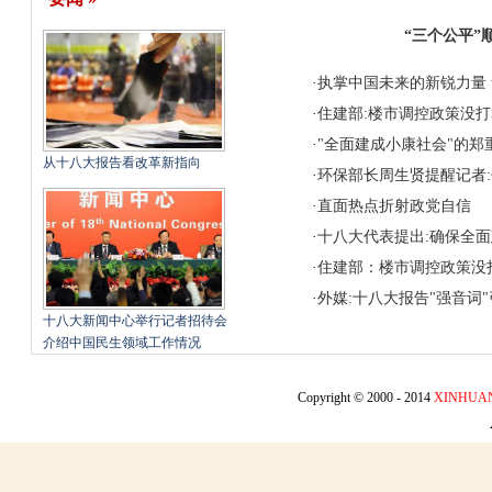
“三个公平”
·
执掌中国未来的新锐力量
·
住建部:楼市调控政策没
·
"全面建成小康社会"的郑
从十八大报告看改革新指向
·
环保部长周生贤提醒记者:
·
直面热点折射政党自信
·
十八大代表提出:确保全
·
住建部：楼市调控政策没
·
外媒:十八大报告"强音词
十八大新闻中心举行记者招待会
介绍中国民生领域工作情况
Copyright © 2000 - 2014
XINHUA