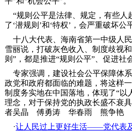
平”和“机会公平”。
“规则公平是法律、规定，有些人
了‘潜规则’和‘特权’，会严重破坏公
十八大代表、海南省第一中级人民
雪丽说，打破灰色收入、制度歧视和
则”，都是推进“规则公平”、促进社
专家强调，建设社会公平保障体系
政党和政府都面临的难题，将这样一
制度务实地在中国落地，体现了“以
理念，对于保持党的执政长盛不衰
者吴晶 傅勇涛 华春雨 熊争艳
·
让人民过上更好生活——党代表