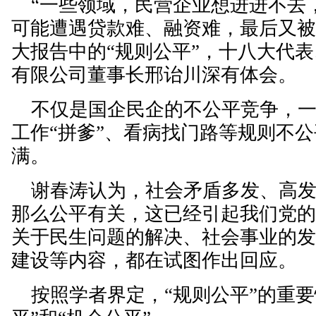
“一些领域，民营企业想进进不去
可能遭遇贷款难、融资难，最后又被
大报告中的“规则公平”，十八大代
有限公司董事长邢诒川深有体会。
不仅是国企民企的不公平竞争，一
工作“拼爹”、看病找门路等规则不
满。
谢春涛认为，社会矛盾多发、高发
那么公平有关，这已经引起我们党
关于民生问题的解决、社会事业的
建设等内容，都在试图作出回应。
按照学者界定，“规则公平”的重要