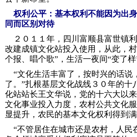
权利公平：基本权利不能因为出身
同而区别对待
２０１１年，四川富顺县富世镇利
改建成镇文化站投入使用，从此，村
个报、唱个歌”，生活一夜间“变了样
“文化生活丰富了，按时兴的话说
了。”扎根基层文化战线３０年的十
化站站长王文华说，党的十六大以
文化事业投入力度，农村公共文化
显提升，农民的基本文化权利得到
“不管居住在城市还是农村，人民