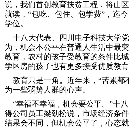
说，我们首创教育扶贫工程，将山
就读，“包吃、包住、包学费”，迄
学位。
十八大代表、四川电子科技大学党
为，机会不公平在普通人生活中最
教育，农村的孩子受教育的条件比
学区房的孩子也有更多接受优质教
教育只是一角。近年来，“苦累都不
为一些弱势人群的心声。
“幸福不幸福，机会要公平。”十八
得公司员工梁劲松说，市场经济条
结果会不同，但机会公平了，心态