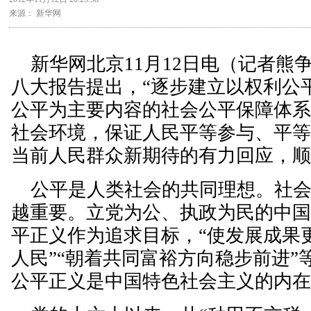
来源： 新华网
新华网北京11月12日电（记者熊
八大报告提出，“逐步建立以权利公
公平为主要内容的社会公平保障体
社会环境，保证人民平等参与、平等
当前人民群众新期待的有力回应，
公平是人类社会的共同理想。社会
越重要。立党为公、执政为民的中
平正义作为追求目标，“使发展成果
人民”“朝着共同富裕方向稳步前进”
公平正义是中国特色社会主义的内