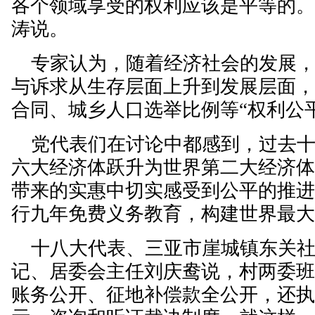
各个领域享受的权利应该是平等的。
涛说。
专家认为，随着经济社会的发展，人
与诉求从生存层面上升到发展层面
合同、城乡人口选举比例等“权利公
党代表们在讨论中都感到，过去十
六大经济体跃升为世界第二大经济
带来的实惠中切实感受到公平的推
行九年免费义务教育，构建世界最
十八大代表、三亚市崖城镇东关社
记、居委会主任刘庆鸯说，村两委
账务公开、征地补偿款全公开，还