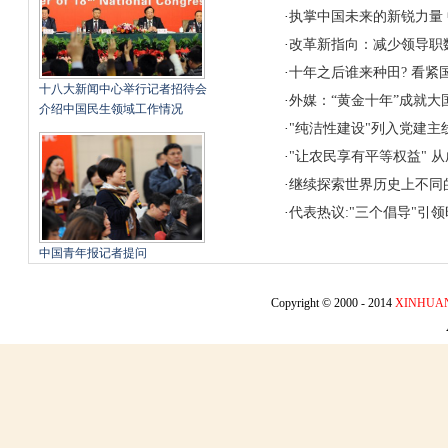
·
执掌中国未来的新锐力量
·
改革新指向：减少领导职
·
十年之后谁来种田?
看紧国
十八大新闻中心举行记者招待会
·
外媒：“黄金十年”成就大
介绍中国民生领域工作情况
·
"纯洁性建设"列入党建主
·
"让农民享有平等权益" 
·
继续探索世界历史上不同
·
代表热议:"三个倡导"引
中国青年报记者提问
Copyright © 2000 - 2014
XINHUA