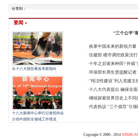
分享到：
要闻 »
“三个公平”
·
执掌中国未来的新锐力量
·
住建部:楼市调控政策没
·
十年之后谁来种田?
外籍"
从十八大报告看改革新指向
·
环保部长周生贤提醒记者:
·
"纯洁性建设"列入党建主
·
十八大代表提出:确保全
·
继续探索世界历史上不同
·
代表热议:"三个倡导"引
十八大新闻中心举行记者招待会
介绍中国民生领域工作情况
Copyright © 2000 - 2014
XINHUA