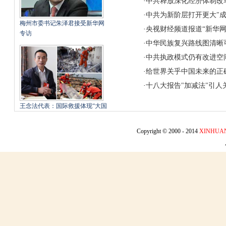
·
中共释放深化经济体制改
·
中共为新阶层打开更大"成
梅州市委书记朱泽君接受新华网
·
央视财经频道报道“新华网
专访
·
中华民族复兴路线图清晰
·
中共执政模式仍有改进空
·
给世界关乎中国未来的正
·
十八大报告"加减法"引人
王念法代表：国际救援体现“大国
形象 以人为本”
Copyright © 2000 - 2014
XINHUA