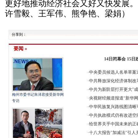
更好地推动经济社会又好又快发展
许雪毅、王军伟、熊争艳、梁娟）
分享到：
要闻 »
14日闭幕会
15
·
中央委员候选人名单草案
·
中共释放深化经济体制改
·
中共为新阶层打开更大"成
梅州市委书记朱泽君接受新华网
·
央视财经频道报道“新华网
专访
·
中华民族复兴路线图清晰
·
中共执政模式仍有改进空
·
给世界关乎中国未来的正
·
十八大报告"加减法"引人