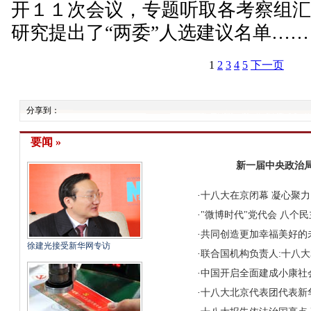
开１１次会议，专题听取各考察组
研究提出了“两委”人选建议名单……
1
2
3
4
5
下一页
分享到：
要闻 »
新一届中央政治局
·
十八大在京闭幕
凝心聚力
·
"微博时代"党代会
八个民
·
共同创造更加幸福美好的
徐建光接受新华网专访
·
联合国机构负责人:十八
·
中国开启全面建成小康社会
·
十八大北京代表团代表新