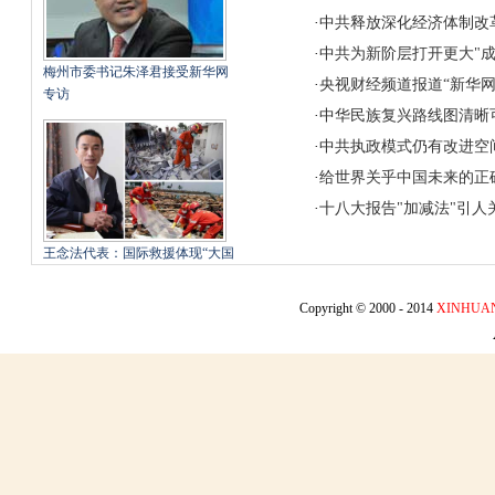
·
中共释放深化经济体制改
·
中共为新阶层打开更大"成
梅州市委书记朱泽君接受新华网
·
央视财经频道报道“新华网
专访
·
中华民族复兴路线图清晰
·
中共执政模式仍有改进空
·
给世界关乎中国未来的正
·
十八大报告"加减法"引人
王念法代表：国际救援体现“大国
形象 以人为本”
Copyright © 2000 - 2014
XINHUA