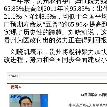
三年来，贵州农村孕产妇住院分娩率
65.85%提高到2011年的95.85%
21.1‰下降到8.6‰，均低于全国
口预期寿命从“五普”的65.96岁提高到
实现了历史性的跨越。刘晓凯说，
贵州为医改付出的努力正在得到回
刘晓凯表示，贵州将凝神聚力加快
改进程，努力和全国同步全面建成
分享到：
要闻 »
14日闭幕会
15
·
中央委员候选人名单草案