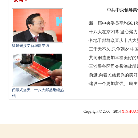
中共中央领导集
·
新一届中央委员平均56.1岁 
·
十八大在京闭幕
凝心聚力
·
各地干部群众喜庆十八大
徐建光接受新华网专访
·
三千天不久,只争朝夕 中
·
共同创造更加幸福美好的
·
三沙警备区司令乘渔政船
·
前进,向着民族复兴的美
·
建设一个更加富强、
民主
闭幕式当天 十八大邮品继续热
销
Copyright © 2000 - 2014
XINHUA