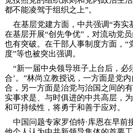
觉按照党的组织原则和党内政治生
都不能凌驾于组织之上”。
在基层党建方面，中共强调“夯实基
在基层开展“创先争优”，对流动党
也有突破。在干部人事制度方面，“
度”等也被突出强调。
“新一届中央领导班子上台后，必须
合’。”林尚立教授说，一方面是党
合，另一方面是治党与治国之间的
实事求是、与时俱进的中共高层，
和可持续性，将勇于和善于应对。
中国问题专家罗伯特·库恩在早前
他个人认为中共新领导集体的首要工