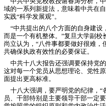
中共中央党校教授谢春涛分析，中
域的一系列新提法，意味着中共在
实践“科学发展观”。
“中共提出的八个方面的自身建设
而是一个有机整体。”复旦大学副校
尚立认为，“八件事都要做好很难，
共确保执政有效性的必要保证。
中共十八大报告还强调要保持党的
这对每一个党员从思想理论、党性
面提出更高标准。
十八大强调，要严明党的纪律，“
员、干部特别是主要领导干部一定