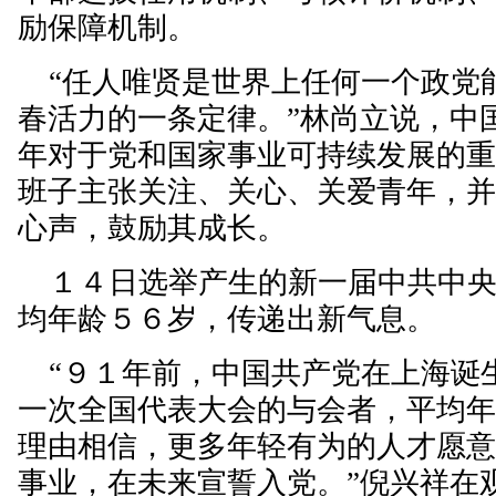
励保障机制。
“任人唯贤是世界上任何一个政党
春活力的一条定律。”林尚立说，中
年对于党和国家事业可持续发展的
班子主张关注、关心、关爱青年，
心声，鼓励其成长。
１４日选举产生的新一届中共中央
均年龄５６岁，传递出新气息。
“９１年前，中国共产党在上海诞
一次全国代表大会的与会者，平均
理由相信，更多年轻有为的人才愿
事业，在未来宣誓入党。”倪兴祥在