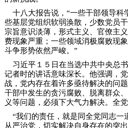
十八大报告说，“一些干部领导科
些基层党组织软弱涣散，少数党员
宗旨意识淡薄，形式主义、官僚主
费现象严重；一些领域消极腐败现
斗争形势依然严峻。”
习近平１５日在当选中共中央总书
记者时的讲话意味深长。他强调，
战，党内存在着许多亟待解决的问
干部中发生的贪污腐败、脱离群众
义等问题，必须下大气力解决。全
“我们的责任，就是同全党同志一
从严治党，切实解决自身存在的突出