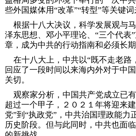
益格局多变的环境下举行的一次中
些外国媒体用“改革”“转型”等关键
根据十八大决议，科学发展观与马
泽东思想、邓小平理论、“三个代表
章，成为中共的行动指南和必须长
在十八大上，中共以“既不走老路，
回应了一段时间以来海内外对于中
关切。
观察家分析，中国共产党成立已有
超过一个甲子，２０２１年将迎来建
党”到“执政党”，中共治国理政能力
历史阶段。但与此同时，中共也面
的新挑战。