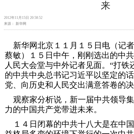
来
2012年11月15日 20:58:52
来源： 新华网
新华网北京１１月１５日电（记
蔡敏）１５日中午，刚刚选出的中
人民大会堂与中外记者见面。“打铁
的中共中央总书记习近平以坚定的
党、向历史和人民交出满意答卷的
观察家分析说，新一届中共领导集
力的中国共产党带进未来。
１４日闭幕的中共十八大是在中国